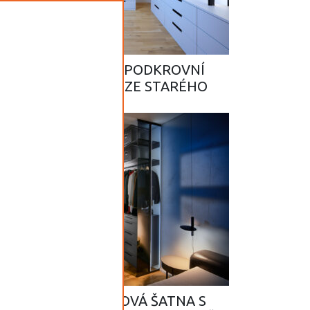
W344 – LUXUSNÍ PODKROVNÍ
ŠATNA V LOŽNICI ZE STARÉHO
PŮDNÍHO PROSTORU
SLIM22 – DESIGNOVÁ ŠATNA S