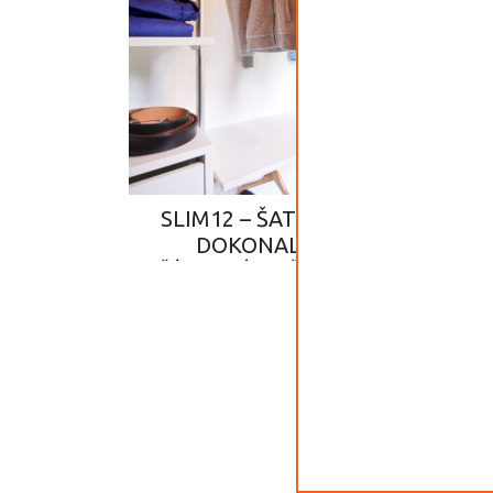
SLIM12 – ŠATNÍ SYSTÉM SLIM V
DOKONALÉ HARMONII S
PŘÍRODNÍM DŘEVEM V PODKROV