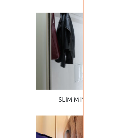
06
SLIM MINI ŠATNA – 09