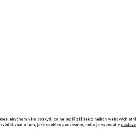
SLIM01 – LEHKOST ITALSKÉHO
DESIGNU, KTERÁ PROMĚNILA
STÍSNĚNÝ PODKROVNÍ ROH VE
VZDUŠNOU ŠATNU
ies, abychom vám poskytli co nejlepší zážitek z našich webových str
zvědět více o tom, jaké cookies používáme, nebo je vypnout v
nastave