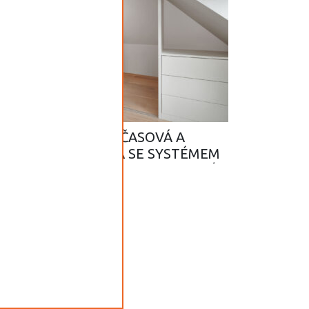
SLIM14 – NADČASOVÁ A
PŘEHLEDNÁ ŠATNA SE SYSTÉMEM
SLIM S DŮRAZEM NA ABSOLUTNÍ
SYMETRII A ČISTOTU DETAILU