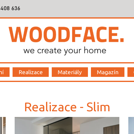
 408 636
í
ní
Realizace
Materiály
Magazín
Realizace - Slim