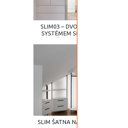
SLIM03 – DVOUDÍLNÁ ŠATNA SE
SYSTÉMEM SLIM A POSUVNÝMI
DVEŘMI V UŽŠÍM PROSTORU
SLIM ŠATNA NÁROČNÝ PROSTOR