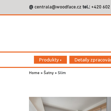
@
centrala@woodface.cz
tel.:
+420 602
Vyhledáván
Produkty
Detaily zpracová
Home
»
Šatny
»
Slim