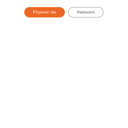
Přijmout vše
Nastavení
SLIM04 – ŠATNA V PODKROVÍ,
ELEGANTNĚ SKRYTÁ ZA ZÁVĚSNÝMI
DVEŘMI POD ŠIKMÝM STROPEM
S
–
SLIM ZAJÍMAVÝ ÚLOŽNÝ PROSTOR