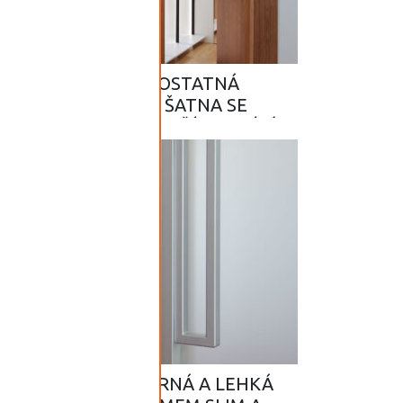
SLIM05 – SAMOSTATNÁ
PROSVĚTLENÁ ŠATNA SE
YSTÉMEM SLIM VE STŘÍBRO-BÍLÉM
DESIGNU
SLIM08 – PROSTORNÁ A LEHKÁ