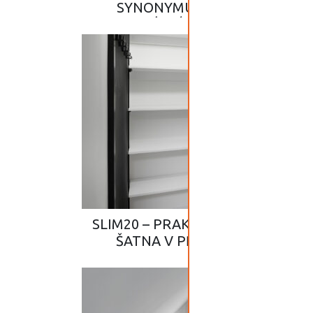
SYNONYMUM ELEGANCE A
MAXIMÁLNÍ PŘEHLEDNOSTI V
ÚZKÉM PODKROVÍ
SLIM20 – PRAKTICKÁ „PROVOZNÍ
ŠATNA V PŘEDSÍNI, KTERÁ
VZNIKLA PROMĚNOU STARÉ
KOMORY