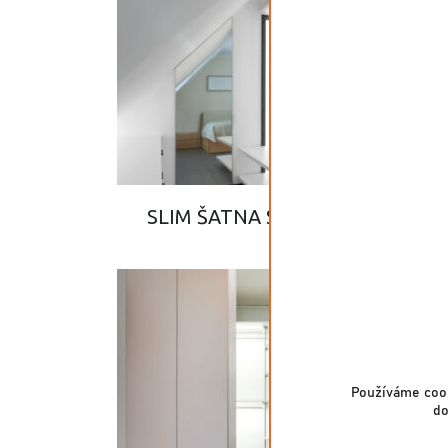
SLIM ŠATNA ŠIKMÝ STROP – 17
Používáme cook
do