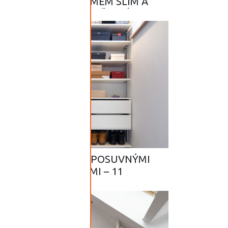
ŠATNA SE SYSTÉMEM SLIM A
INTEGROVANÝM ŠIKMÝM
BOTNÍKEM
SLIM ZRCADLO S POSUVNÝMI
KOLEJNICEMI – 11