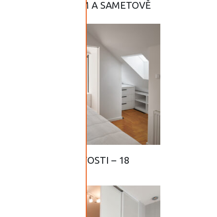
KOUŘOVÝM SKLEM A SAMETOVĚ
MATNÝM POVRCHEM
PERFECTSENSE
SLIM ZAJÍMAVOSTI – 18