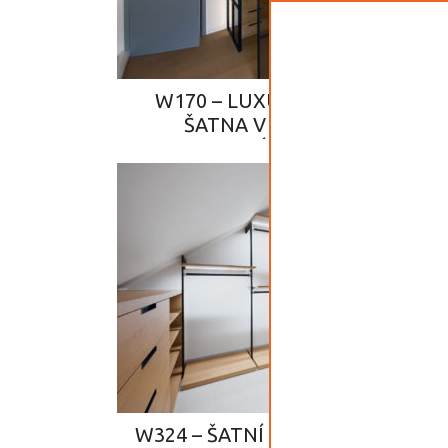
W170 – LUXUSNÍ DESIGNOVÁ
ŠATNA V LOŽNICI JAKO
DOMINANTNÍ PRVEK PROSTORU
W324 – ŠATNÍ SYSTÉM SLIM JAK