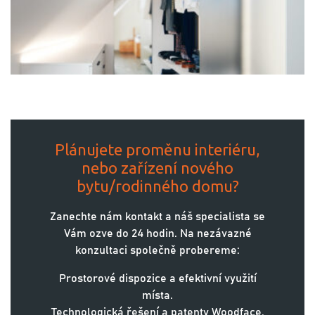
Plánujete proměnu interiéru,
nebo zařízení nového
bytu/rodinného domu?
Zanechte nám kontakt a náš specialista se
Vám ozve do 24 hodin. Na nezávazné
konzultaci společně probereme:
Prostorové dispozice a efektivní využití
místa.
Technologická řešení a patenty Woodface.