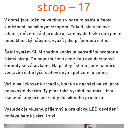
strop – 17
V domě jsou ložnice většinou v horním patře a často
v místnosti se šikmým stropem. Pokud jste v takové
situaci, můžete část prostoru, kam byste těžko dali postel
nebo klasický nábytek, využít jako příjemnou šatnu.
Šatní systém SLIM snadno kopíruje netradiční prostor a
šikmý strop. Do nejnižší části jsme dali dvě designové
komody se zásuvkami. Na protější stěnu jsme na míru
vestavěli šatní tyče s otevřenými policemi u země.
Vešlo se i zkosené zrcadlo, které se nachází na zdi proti
posuvným dveřím. Ty jsme také vyrobili na míru. Jsou
zkosené, aby přesně sedly do šikmého prostoru.
Výsledek je vkusný, příjemný a praktický. LED osvětlení
dodává šatně jiskru i styl.