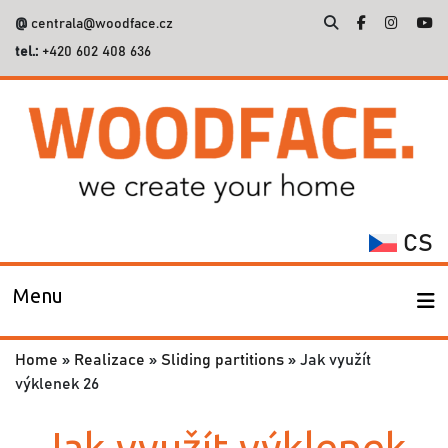
@
centrala@woodface.cz
tel.:
+420 602 408 636
Search
for:
CS
Menu
Home
»
Realizace
»
Sliding partitions
»
Jak využít
výklenek 26
Jak využít výklenek