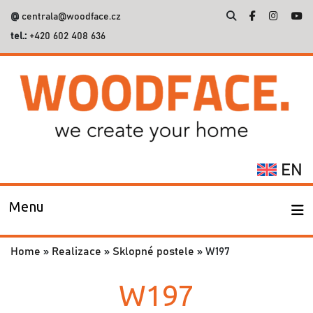
@
centrala@woodface.cz
tel.:
+420 602 408 636
Vyhledávání
EN
Menu
Home
»
Realizace
»
Sklopné postele
»
W197
W197