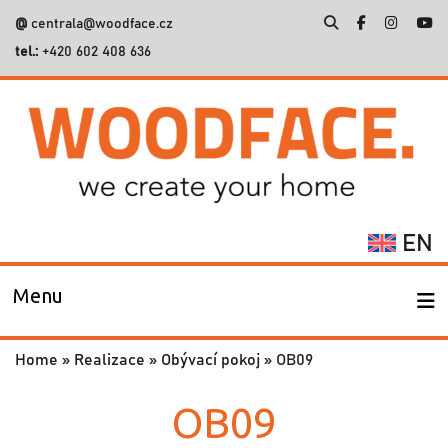
@
centrala@woodface.cz
tel.:
+420 602 408 636
Vyhledávání
EN
Menu
Home
»
Realizace
»
Obývací pokoj
»
OB09
OB09