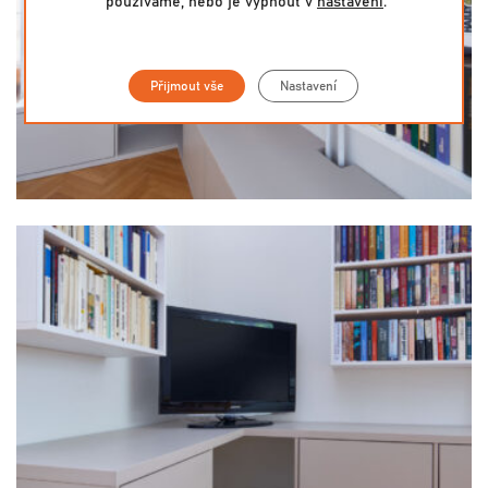
používáme, nebo je vypnout v
nastavení
.
Přijmout vše
Nastavení