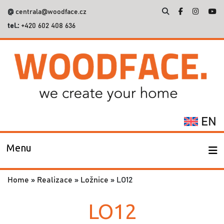
@
centrala@woodface.cz
tel.:
+420 602 408 636
Vyhledávání
EN
Menu
Home
»
Realizace
»
Ložnice
»
LO12
LO12