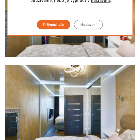
používáme, nebo je vypnout v
nastavení
.
Přijmout vše
Nastavení