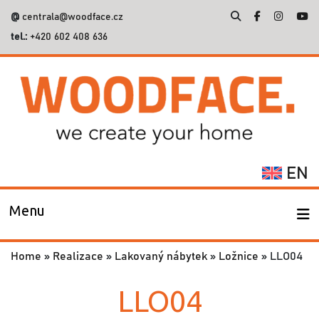
@
centrala@woodface.cz
tel.:
+420 602 408 636
Vyhledávání
EN
Menu
Home
»
Realizace
»
Lakovaný nábytek
»
Ložnice
»
LLO04
LLO04