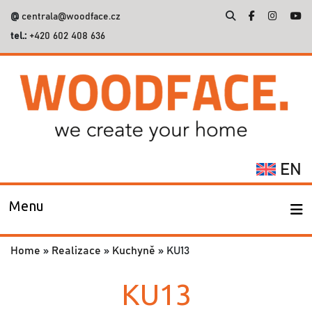
@
centrala@woodface.cz
tel.:
+420 602 408 636
Vyhledávání
EN
Menu
Home
»
Realizace
»
Kuchyně
»
KU13
KU13