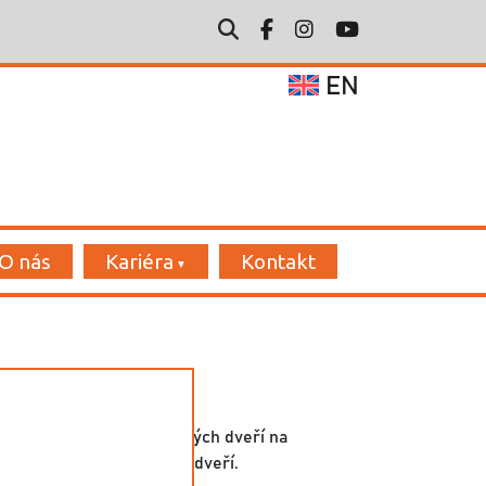
EN
O nás
Kariéra
Kontakt
a na zadní stranu posuvných dveří na
horní kolejnici posuvných dveří.