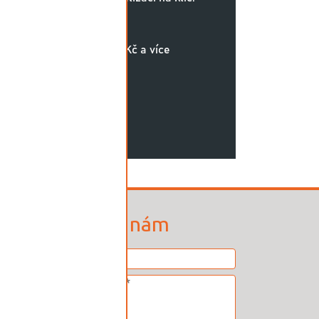
Kč
500 000 Kč a více
.
Napište nám
z