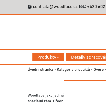
@
centrala@woodface.cz
tel.:
+420 602
Vyhledáván
Produkty
Detaily zpracová
Úvodní stránka
>
Kategorie produktů
>
Dveře
>
Woodface jako jediná firma v Česku nabízí p
speciální rám. Přední strana TV je tak přitisk