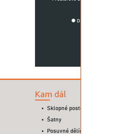
Do 150 000 Kč
Kam dál
Do
Sklopné postele
Šatny
Posuvné dělící příčky