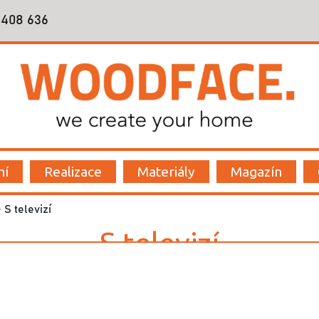
 408 636
í
ní
Realizace
Materiály
Magazín
 S televizí
S televizí
osuvné dveře se zabudovanou LED TV. TV zákazníka je upevněn
nuta na zadní stranu výplně dveří. Kabelové vedení je skryté v 