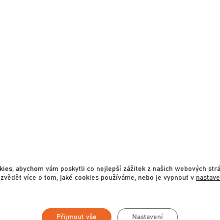
ies, abychom vám poskytli co nejlepší zážitek z našich webových str
roměnu interiéru, nebo zařízení nového bytu/rod
zvědět více o tom, jaké cookies používáme, nebo je vypnout v
nastave
áš specialista se Vám ozve do 24 hodin. Na nezávazné konzu
Přijmout vše
Nastavení
í místa.
Technologická řešení a patenty Woodface.
Individuáln