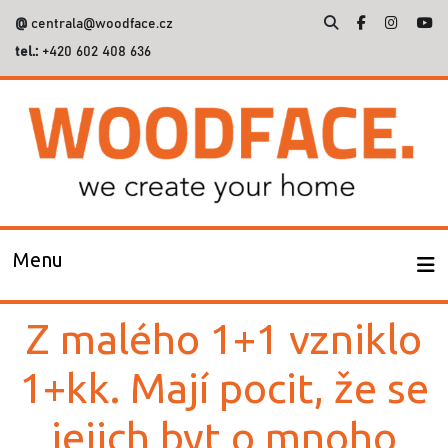
@
centrala@woodface.cz
tel.:
+420 602 408 636
Vyhledávání
Menu
Z malého 1+1 vzniklo
1+kk. Mají pocit, že se
jejich byt o mnoho