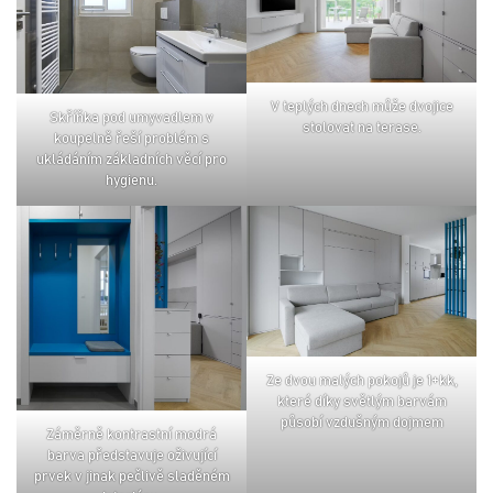
v teplých dnech může dvojice
skříňka pod umyvadlem v
stolovat na terase.
koupelně řeší problém s
ukládáním základních věcí pro
hygienu.
ze dvou malých pokojů je 1+kk,
které díky světlým barvám
působí vzdušným dojmem
záměrně kontrastní modrá
barva představuje oživující
prvek v jinak pečlivě sladěném