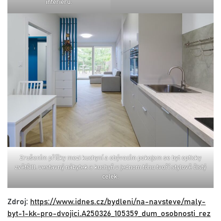
interiéru.
zrušením příčky mezi kuchyní a obývacím pokojem se byt opticky
zvětšill. vestavný nábytek a kuchyň v jednom tónu tvoří stylově čistý
celek.
Zdroj:
https://www.idnes.cz/bydleni/na-navsteve/maly-
byt-1-kk-pro-dvojici.A250326_105359_dum_osobnosti_rez