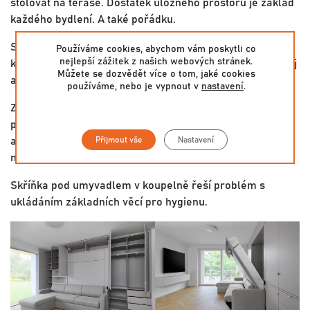
stolovat na terase. Dostatek úložného prostoru je základ
každého bydlení. A také pořádku.
Skrytá plnohodnotná postel s lamelovým roštem a
Používáme cookies, abychom vám poskytli co
nejlepší zážitek z našich webových stránek.
komfortní sedačkou před ní umožnila spojit obývací pokoj
Můžete se dozvědět více o tom, jaké cookies
a ložnici v jedno.
používáme, nebo je vypnout v
nastavení
.
Záměrně kontrastní modrá barva představuje oživující
prvek v jinak pečlivě sladěném interiéru. Designéři i
Přijmout vše
Nastavení
architekti mají jasno: do malého prostoru patří
maximálně tři barvy!
Skříňka pod umyvadlem v koupelně řeší problém s
ukládáním základních věcí pro hygienu.