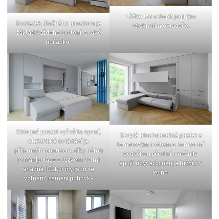
lůžko lze sklopit jediným
dostatek úložného prostoru je
stisknutím ovladače.
základ každého bydlení. a také
pořádku.
sklopná postel vyřešila spaní,
skrytá plnohodnotná postel s
elektrické ovládání je
lamelovým roštem a komfortní
příjemným bonusem. díky němu
sedačkou před ní umožnila
je manipulace s lůžkem velmi
spojit obývací pokoj a ložnici v
snadná. lůžkoviny jsou ve
jedno.
„volném“ rameni pohovky.