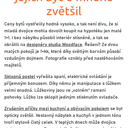
zvětšil
Ceny bytů vystřelily hodně vysoko, a tak není divu, že si
mladá dvojice mohla dovolit koupit na hypotéku jen malé
1+1. I bez nábytku působil interiér stísněně, a tak se
obrátili na
designéry studia Woodface
. Řešení? Ze dvou
malých pokojů je 1+kk, které díky světlým barvám působí
vzdušným dojmem. Fotografie vznikly před nastěhováním
majitelů.
Sklopná postel
vyřešila spaní, elektrické ovládání je
příjemným bonusem. Díky němu je manipulace s lůžkem
velmi snadná. Lůžkoviny jsou ve „volném“ rameni
pohovky. Lůžko lze sklopit jediným stisknutím ovladače.
Zrušením příčky mezi kuchyní a obývacím pokojem
se byt
opticky zvětšil. Vestavný nábytek a kuchyň v jednom tónu
tvoří stylově čistý celek. V teplých dnech může dvojice