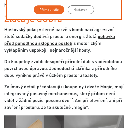
horní skříňky.
Přijmout vše
Nastavení
Žlutá je dobrá
Hostovský pokoj v černé barvě s kombinací agresivní
žluté sedačky dodává prostoru energii. Žlutá
pohovka
před pohodlnou sklopnou postelí
s motorickým
vyklápěním uspokojí i nejnáročnější hosty.
Do koupelny zvolili designéři přírodní dub s voděodolnou
povrchovou úpravou. Jednoduchá skříňka z přírodního
dubu vynikne právě v úzkém prostoru toalety.
Zajímavý detail představují u koupelny i dveře Magic, mají
integrovaný posuvný mechanismus, který přitom není
vidět v žádné pozici posunu dveří. Ani při otevření, ani při
zavření prostoru. Je to skutečně „magie“.