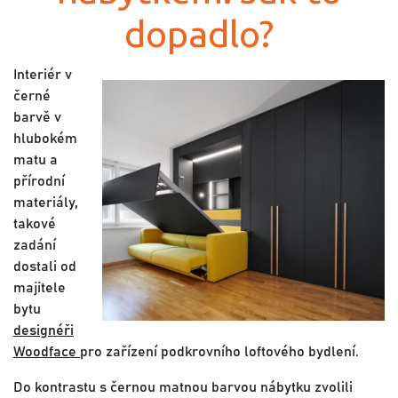
dopadlo?
Interiér v
černé
barvě v
hlubokém
matu a
přírodní
materiály,
takové
zadání
dostali od
majitele
bytu
designéři
Woodface
pro zařízení podkrovního loftového bydlení.
Do kontrastu s černou matnou barvou nábytku zvolili