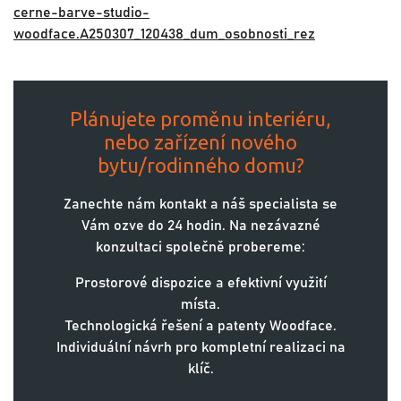
cerne-barve-studio-
woodface.A250307_120438_dum_osobnosti_rez
Plánujete proměnu interiéru,
nebo zařízení nového
bytu/rodinného domu?
Zanechte nám kontakt a náš specialista se
Vám ozve do 24 hodin. Na nezávazné
konzultaci společně probereme:
Prostorové dispozice a efektivní využití
místa.
Technologická řešení a patenty Woodface.
Individuální návrh pro kompletní realizaci na
klíč.