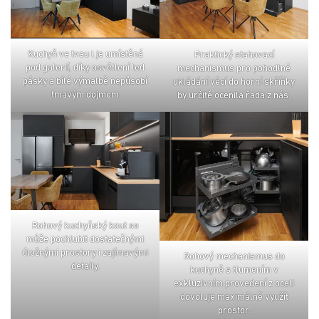
kuchyň ve tvau l je umístěná
praktický stahovací
pod galerií, díky osvětlení led
mechanismus pro pohodlné
pásky a bílé výmalbě nepůsobí
ukládání věcí do horní skříňky
tmavým dojmem
by určitě ocenila řada z nás.
rohový kuchyňský kout se
může pochlubit dostatečnými
úložnými prostory i zajímavými
rohový mechanismus do
detaily.
kuchyně s tlumením v
exkluzivním provedení z oceli
dovoluje maximálně využít
prostor.