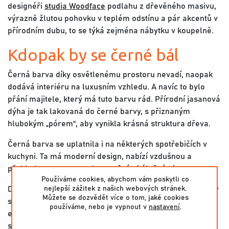
designéři
studia Woodface
podlahu z dřevěného masivu,
výrazně žlutou pohovku v teplém odstínu a pár akcentů v
přírodním dubu, to se týká zejména nábytku v koupelně.
Kdopak by se černé bál
Černá barva díky osvětlenému prostoru nevadí, naopak
dodává interiéru na luxusním vzhledu. A navíc to bylo
přání majitele, který má tuto barvu rád. Přírodní jasanová
dýha je tak lakovaná do černé barvy, s přiznaným
hlubokým „pórem“, aby vynikla krásná struktura dřeva.
Černá barva se uplatnila i na některých spotřebičích v
kuchyni. Ta má moderní design, nabízí vzdušnou a
přehlednou sestavu s dostatečnými úložnými prostory.
Používáme cookies, abychom vám poskytli co
nejlepší zážitek z našich webových stránek.
Designérům se podařilo efektně využit i roh
kuchyně
díky
Můžete se dozvědět více o tom, jaké cookies
speciálnímu rohovému výsuvnému mechanismu v
používáme, nebo je vypnout v
nastavení
.
exkluzivním provedení z oceli. Přidali také praktický
stahovací mechanismus pro pohodlné ukládání věcí do