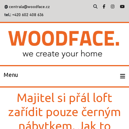
@
centrala@woodface.cz
tel.:
+420 602 408 636
Vyhledávání
Menu
Majitel si přál loft
zařídit pouze černým
nábytkem. Jak to