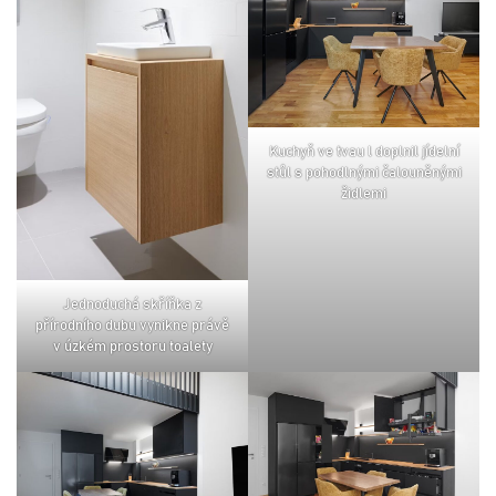
kuchyň ve tvau l doplnil jídelní
stůl s pohodlnými čalouněnými
židlemi
jednoduchá skříňka z
přírodního dubu vynikne právě
v úzkém prostoru toalety