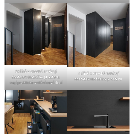
skříně v chodbě nabízejí
skříně v chodbě nabízejí
dostatek úložného prostoru.
dostatek úložného prostoru
mají praktické vnitřní osvětlení