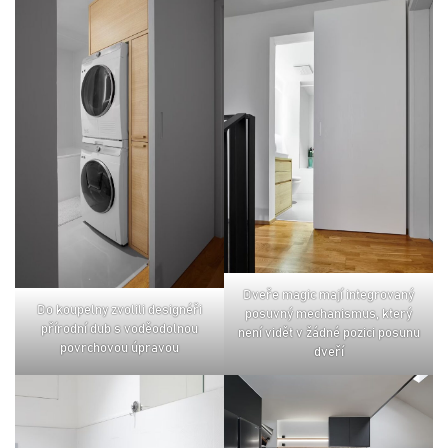
dveře magic mají integrovaný
do koupelny zvolili designéři
posuvný mechanismus, který
přírodní dub s voděodolnou
není vidět v žádné pozici posunu
povrchovou úpravou
dveří