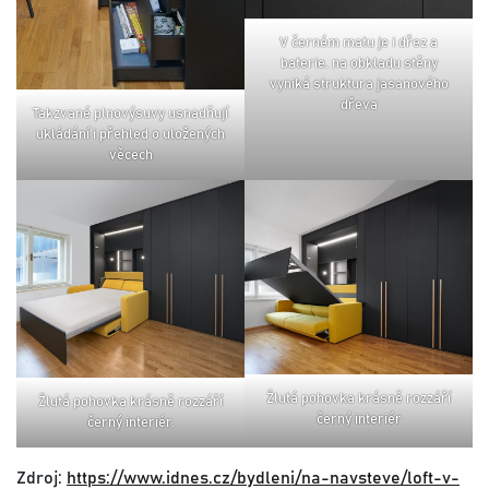
v černém matu je i dřez a
baterie. na obkladu stěny
vyniká struktura jasanového
dřeva
takzvané plnovýsuvy usnadňují
ukládání i přehled o uložených
věcech
žlutá pohovka krásně rozzáří
žlutá pohovka krásně rozzáří
černý interiér
černý interiér.
Zdroj:
https://www.idnes.cz/bydleni/na-navsteve/loft-v-