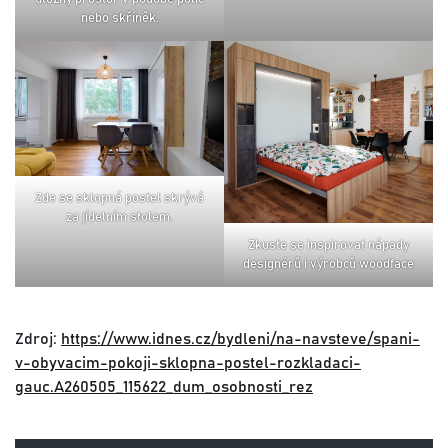
nebo skříněk.
zde se sklopná postel skrývá
za jídelním stolem.
zkuste se inspirovat nápady
designérů i výrobců woodface
Zdroj:
https://www.idnes.cz/bydleni/na-navsteve/spani-
v-obyvacim-pokoji-sklopna-postel-rozkladaci-
gauc.A260505_115622_dum_osobnosti_rez