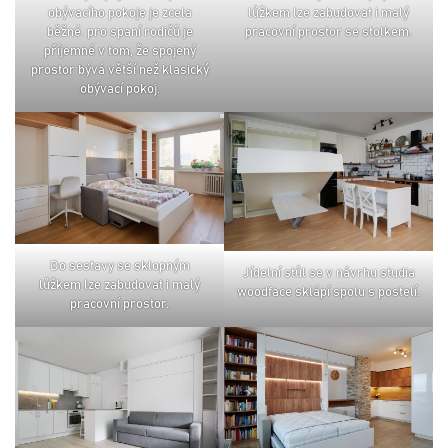
obývacího pokoje je zcela
lůžkem lze zabudovat i malý
běžné. pro spaní rodičů je
pracovní prostor se stolkem.
příjemné v tom, že spojený
prostor bývá větší než klasický
obývací pokoj.
do sestavy se sklopným
jídelní stůl se v návrhu studia
lůžkem lze zabudovat i malý
woodface sklápí spolu s postelí.
pracovní prostor.