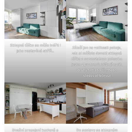
sklopné lůžko se může tvářit i
záleží jen na velikosti pokoje,
jako vestavěná skříň…
zda si můžete dovolit sklopné
lůžko a samostatnou pohovku.
jeden z partnerů může jít spát,
druhý si třeba číst nebo
sledovat televizi
dnešní propojení kuchyně a
do sestavy se sklopným