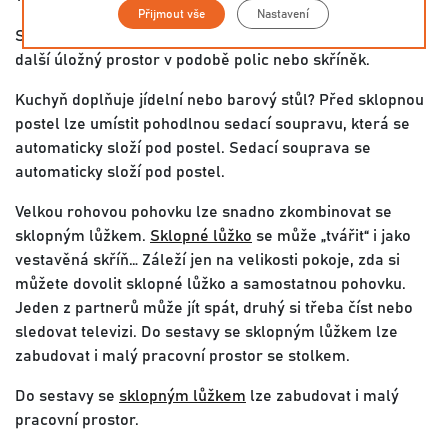
Přijmout vše
Nastavení
Sklopnou postel s elektrickým ovládáním lze doplnit i o
další úložný prostor v podobě polic nebo skříněk.
Kuchyň doplňuje jídelní nebo barový stůl? Před sklopnou
postel lze umístit pohodlnou sedací soupravu, která se
automaticky složí pod postel. Sedací souprava se
automaticky složí pod postel.
Velkou rohovou pohovku lze snadno zkombinovat se
sklopným lůžkem.
Sklopné lůžko
se může „tvářit“ i jako
vestavěná skříň… Záleží jen na velikosti pokoje, zda si
můžete dovolit sklopné lůžko a samostatnou pohovku.
Jeden z partnerů může jít spát, druhý si třeba číst nebo
sledovat televizi. Do sestavy se sklopným lůžkem lze
zabudovat i malý pracovní prostor se stolkem.
Do sestavy se
sklopným lůžkem
lze zabudovat i malý
pracovní prostor.