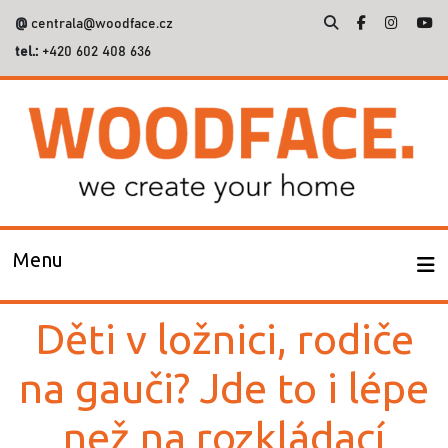
@
centrala@woodface.cz
tel.:
+420 602 408 636
Vyhledávání
Menu
Děti v ložnici, rodiče
na gauči? Jde to i lépe
než na rozkládací