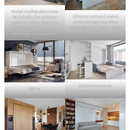
kuchyň doplňuje jídelní nebo
lůžkoviny u sklopné postele
barový stůl před sklopnou
pouze zafixujete popruhy a
postel lze umístit pohodlnou
mohou zůstat na posteli, kterou
sedací soupravu, která se
zavřete.
automaticky složí pod postel.
sedací souprava se
200 kg.
automaticky složí pod postel.