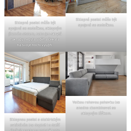
sklopná postel může být
sklopná postel může být
spojená se sedačkou.
spojená se sedačkou, sklopným
jídelním stolem, nebo jen skrytá
tak, aby nebyla vidět a čekala
na svoje noční využití.
velkou rohovou pohovku lze
snadno zkombinovat se
sklopným lůžkem.
sklopnou postel s elektrickým
ovládáním lze doplnit i o další
úložný prostor v podobě polic