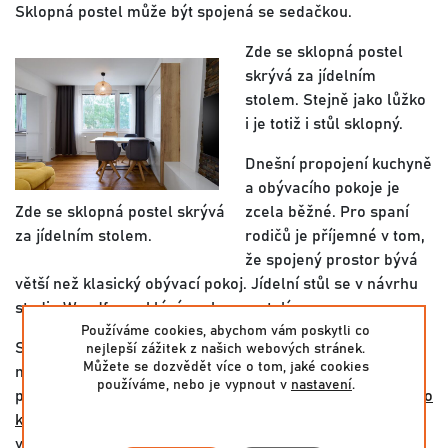
Sklopná postel může být spojená se sedačkou.
Zde se sklopná postel
skrývá za jídelním
stolem. Stejně jako lůžko
i je totiž i stůl sklopný.
Dnešní propojení kuchyně
a obývacího pokoje je
zde se sklopná postel skrývá
zcela běžné. Pro spaní
za jídelním stolem.
rodičů je příjemné v tom,
že spojený prostor bývá
větší než klasický obývací pokoj. Jídelní stůl se v návrhu
studia Woodface sklápí spolu s postelí.
Používáme cookies, abychom vám poskytli co
Sklopit postel lze i jen mechanicky, chce to jen trochu
nejlepší zážitek z našich webových stránek.
Můžete se dozvědět více o tom, jaké cookies
námahy a ochoty. Elektrické ovládání je samozřejmě
používáme, nebo je vypnout v
nastavení
.
pohodlnější, ale také dražší.
Sklopná postel je vhodná pro
každodenní spaní
, umístění u okna zaručuje skvělé
větrání.